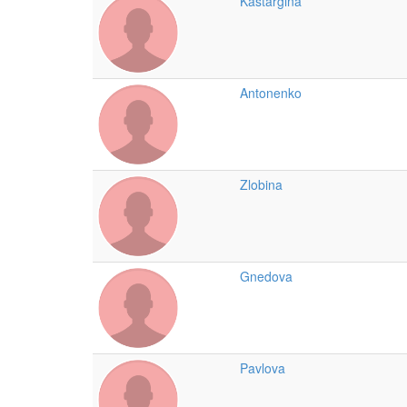
Kastargina
Antonenko
Zlobina
Gnedova
Pavlova