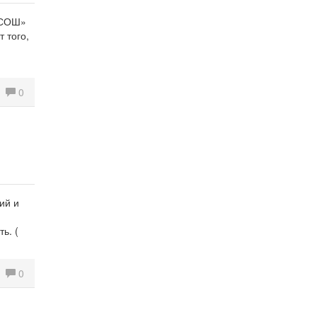
 СОШ»
 того,
0
ий и
ь. (
0