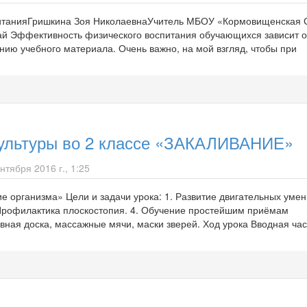
спитанияГришкина Зоя НиколаевнаУчитель МБОУ «Кормовищенская
ай Эффективность физического воспитания обучающихся зависит от
нию учебного материала. Очень важно, на мой взгляд, чтобы при
культуры во 2 классе «ЗАКАЛИВАНИЕ»
нтября 2016 г., 1:25
е организма» Цели и задачи урока: 1. Развитие двигательных умен
 Профилактика плоскостопия. 4. Обучение простейшим приёмам
ная доска, массажные мячи, маски зверей. Ход урока Вводная част