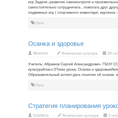
игр.Задачи:-развитие самоконтроля и произвольн
самостоятельно сотрудничать , помогать друг друг
подвижных игр ( спортивного инвентаря, картинок
Теги:
Осанка и здоровье
Abramov
Физическая культура
28 ноя
Учитель: Абрамов Сергей Александрович. ГБОУ С
культураКласс:2Тема урока: Осанка и здоровьеИмя
Образовательный аспект:дать понятие об осанке, 
Теги:
Стратегия планирования урок
Grishkina
Физическая культура
3 нояб