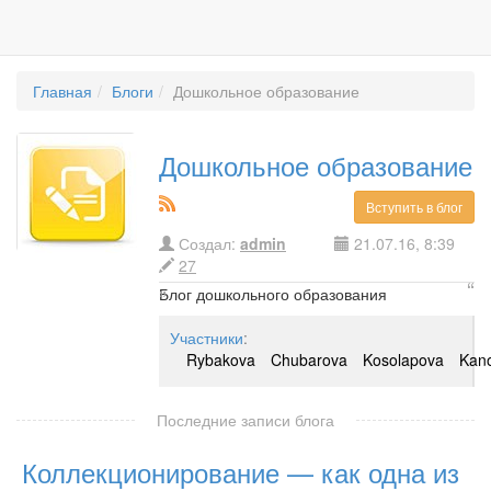
Главная
Блоги
Дошкольное образование
Дошкольное образование
Вступить в блог
Создал:
admin
21.07.16, 8:39
27
Блог дошкольного образования
Участники
:
Rybakova
Chubarova
Kosolapova
Kan
Klimenko
Boriskina
Shapovalova
Demi
Bryakunova
Buranova
Samorodova
Za
Последние записи блога
Filippova
Guryanova
Suyargulova
Kon
Коллекционирование — как одна из
Dvurechenskaya
Hiramagomedova
Chip