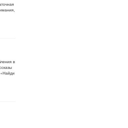
аточная
нимания,
бления в
ссказы
 «Найди