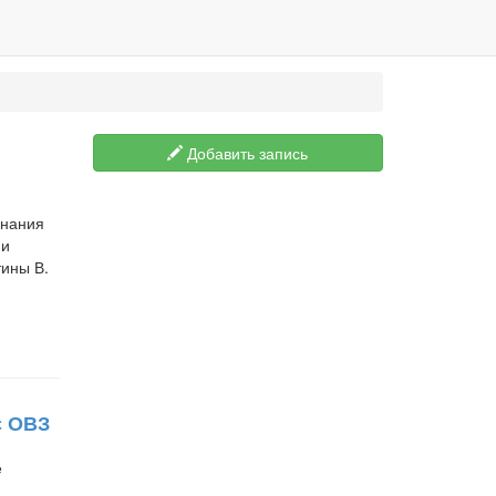
Добавить запись
знания
 и
тины В.
с ОВЗ
е