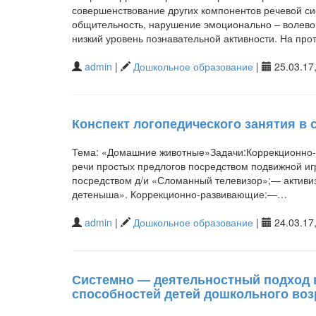
совершенствование других компонентов речевой си
общительность, нарушение эмоционально – волевой
низкий уровень познавательной активности. На пр
admin
|
Дошкольное образование
|
25.03.17,
Конспект логопедического занятия в
Тема: «Домашние животные»Задачи:Коррекционно-о
речи простых предлогов посредством подвижной иг
посредством д/и «Сломанный телевизор»;— активи
детеныша». Коррекционно-развивающие:—…
admin
|
Дошкольное образование
|
24.03.17,
Системно — деятельностный подход 
способностей детей дошкольного воз