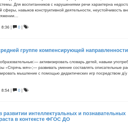
стемы. Для воспитанников с нарушениями речи характерна недост
 сферы, навыков конструктивной деятельности, неустойчивость в
отяжении…
 8:36 |
0
|
 средней группе компенсирующей направленности
бразовательные:— активизировать словарь детей, навыки употре
ры «Спрячь мяч»;— развивать умение составлять описательные ра
зировать мышление с помощью дидактических игр посредством д/у
 8:54 |
0
|
в развитии интеллектуальных и познавательных
раста в контексте ФГОС ДО