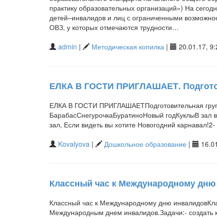
практику образовательных организаций») На сегод
детей–инвалидов и лиц с ограниченными возможнос
ОВЗ, у которых отмечаются трудности…
admin
|
Методическая копилка
|
20.01.17, 9:
ЕЛКА В ГОСТИ ПРИГЛАШАЕТ. Подгото
ЕЛКА В ГОСТИ ПРИГЛАШАЕТПодготовительная гру
БарабасСнегурочкаБуратиноНовый годКуклыВ зал вбе
зал, Если видеть вы хотите Новогодний карнавал!2-
Kovalyova
|
Дошкольное образование
|
16.01
Классный час к Международному дню
Классный час к Международному дню инвалидовКласс
Международным днем инвалидов.Задачи:- создать 