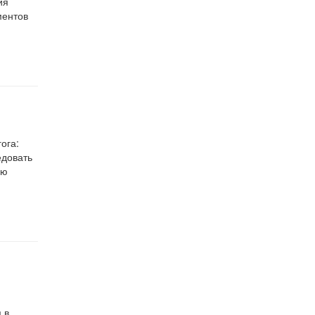
ия
ментов
ога:
едовать
ую
 в