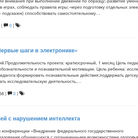
сти внимания при выполнении движений по образцу;-развитие умен
 в играх, соблюдать правила игры;-через подготовку отдельных эле
 — подсказок) способствовать самостоятельному…
 |
0
|
Первые шаги в электронике»
.Продолжительность проекта: краткосрочный, 1 месяц Цель педаг
юбознательности и познавательной мотивации. Цель ребенка: иссл
педагога:формировать познавательные действия;поддержать детск
вать исследовательскую деятельность,…
56 |
0
|
ей с нарушением интеллекта
й конференции «Внедрение федерального государственного
бразования обучающихся с ограниченными возможностями здоровья