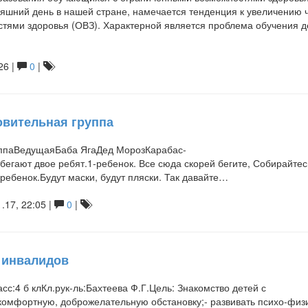
няшний день в нашей стране, намечается тенденция к увеличению 
тями здоровья (ОВЗ). Характерной является проблема обучения д
26 |
0
|
вительная группа
ппаВедущаяБаба ЯгаДед МорозКарабас-
гают двое ребят.1-ребенок. Все сюда скорей бегите, Собирайтесь
 ребенок.Будут маски, будут пляски. Так давайте…
.17, 22:05 |
0
|
 инвалидов
:4 б клКл.рук-ль:Бахтеева Ф.Г.Цель: Знакомство детей с
комфортную, доброжелательную обстановку;- развивать психо-физ