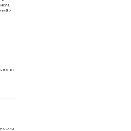
числа
етей с
 в этот
ические