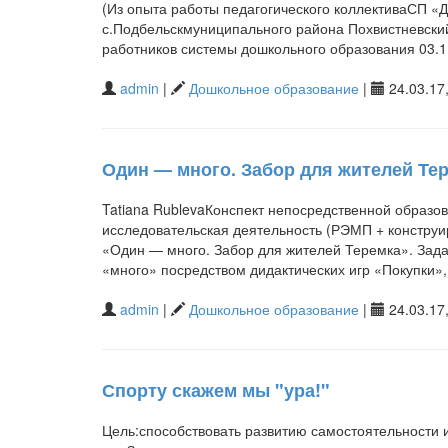
(Из опыта работы педагогического коллективаСП 
с.Подбельскмуниципального района Похвистневски
работников системы дошкольного образования 03.11
admin
|
Дошкольное образование
|
24.03.17,
Один — много. Забор для жителей Те
Tatiana RublevaКонспект непосредственной образо
исследовательская деятельность (РЭМП + конструи
«Один — много. Забор для жителей Теремка». Зада
«много» посредством дидактических игр «Покупки»,
admin
|
Дошкольное образование
|
24.03.17,
Спорту скажем мы "ура!"
Цель:способствовать развитию самостоятельности 