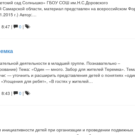
«Детский сад Солнышко» ГБОУ СОШ им.Н.С.Доровского
й Самарской области, материал представлен на всероссийском Фо
.2015 г.) Автор:…
 8:47 |
0
|
ремка
вательной деятельности в младшей группе. Познавательно –
рование) Тема: «Один — много. Забор для жителей Теремка». Тем
чи: — уточнить и расширить представления детей о понятиях «оди
 «Угощения для ребят», «В гостях у жителей…
 8:43 |
0
|
и инициативности детей при организации и проведении подвижных