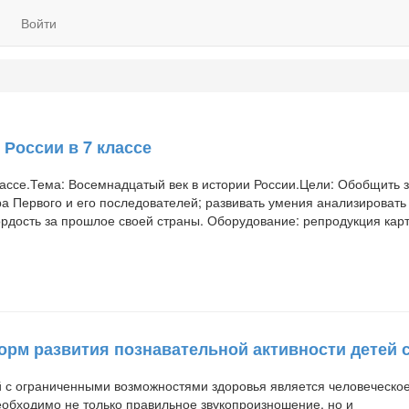
Войти
России в 7 классе
лассе.Тема: Восемнадцатый век в истории России.Цели: Обобщить 
а Первого и его последователей; развивать умения анализировать
ордость за прошлое своей страны. Оборудование: репродукция кар
орм развития познавательной активности детей 
 с ограниченными возможностями здоровья является человеческо
еобходимо не только правильное звукопроизношение, но и